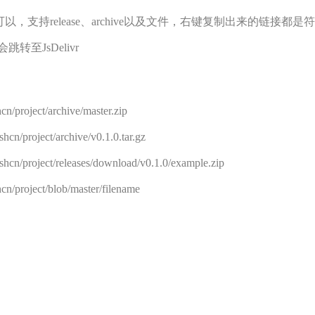
以，支持release、archive以及文件，右键复制出来的链接都
会跳转至JsDelivr
project/archive/master.zip
n/project/archive/v0.1.0.tar.gz
cn/project/releases/download/v0.1.0/example.zip
project/blob/master/filename